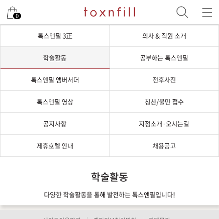
0
톡스앤필 3正
의사 & 직원 소개
학술활동
공부하는 톡스앤필
톡스앤필 앰버서더
전후사진
톡스앤필 영상
칭찬/불만 접수
공지사항
지점소개·오시는길
제휴호텔 안내
채용공고
학술활동
다양한 학술활동을 통해 발전하는 톡스앤필입니다!