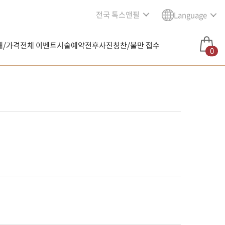
전국 톡스앤필
Language
내/가격
전체 이벤트
시술예약
전후사진
칭찬/불만 접수
0