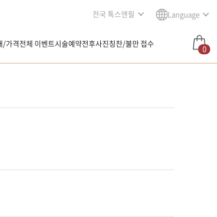
전국 톡스앤필
Language
내/가격
전체 이벤트
시술예약
전후사진
칭찬/불만 접수
0