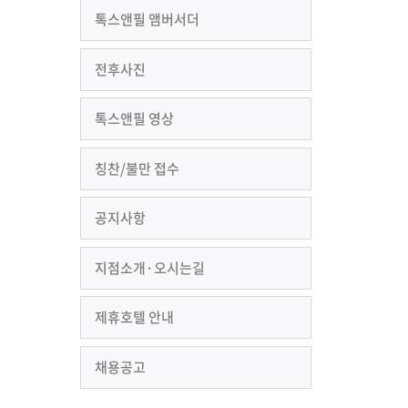
톡스앤필 앰버서더
전후사진
톡스앤필 영상
칭찬/불만 접수
공지사항
지점소개·오시는길
제휴호텔 안내
채용공고