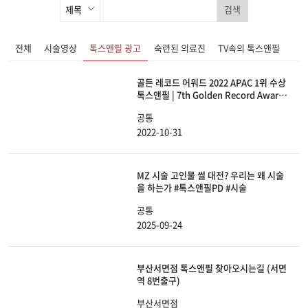
검색
전체
시술영상
톡스앤필 광고
숙련된 의료진
TV속의 톡스앤필
골든 레코드 어워드 2022 APAC 1위 수상
톡스앤필 | 7th Golden Record Award
2022 Accelerated Growth Award
공통
APAC 1st
2022-10-31
MZ 시술 고인물 썰 대전? 우리는 왜 시술
을 하는가 #톡스앤필PD #시술
공통
2025-09-24
부산서면점 톡스앤필 찾아오시는길 (서면
역 8번출구)
부산서면점