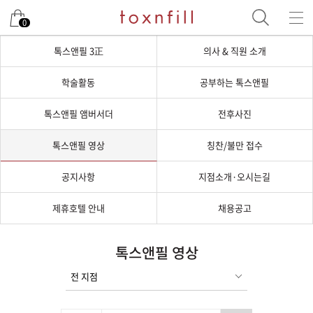
0
톡스앤필 3正
의사 & 직원 소개
학술활동
공부하는 톡스앤필
톡스앤필 앰버서더
전후사진
톡스앤필 영상
칭찬/불만 접수
공지사항
지점소개·오시는길
제휴호텔 안내
채용공고
톡스앤필 영상