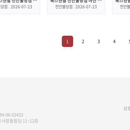
스앤필 천안불당점 불
톡스앤필 천안불당점 아산 피
톡스앤필
 피부과, 피부관리
부과, 피부관리
불당점
2026-07-23
천안불당점
2026-07-23
천안
1
2
3
4
상호
84-06-02433
은사람들빌딩 11~12층