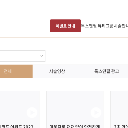
톡스앤필 뷰티그룹
시술안
이벤트 안내
전체
시술영상
톡스앤필 광고
레코드 어워드 2022
마운자로 요요 없이 안전하게
3초 만