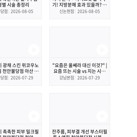
형별 시술 총정리
기! 지방분해 효과 있을까? 직
접 받아봤습니다
불당점
2026-08-05
신논현점
2026-08-05
이 광채 스킨 위코우노
"요즘은 울쎄라 대신 이것?" |
 천안불당점 아산 피
요즘 뜨는 시술 vs 지는 시술
부과, 피부관리
완벽 비교
불당점
2026-07-29
강남본점
2026-07-29
이 촉촉한 피부 밀크필
잔주름, 피부결 개선 부스터필