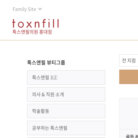
Family Site
톡스앤필의원 홍대점
톡스앤필 뷰티그룹
톡스앤필 3正
의사 & 직원 소개
학술활동
공부하는 톡스앤필
골든 