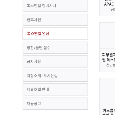
APAC
톡스앤필 앰버서더
7th Go
공
2022 A
Aw
전후사진
톡스앤필 영상
칭찬/불만 접수
피부결과
필 톡스
공지사항
피
천안
지점소개·오시는길
제휴호텔 안내
채용공고
여드름