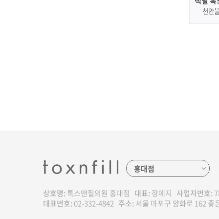
랙필 톡
당동
천안
상호명:
톡스앤필의원 홍대점
대표:
장예지
사업자번호:
7
대표번호:
02-332-4842
주소:
서울 마포구 양화로 162 좋