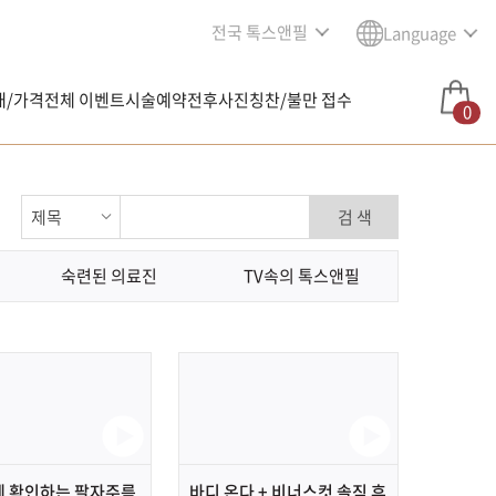
전국 톡스앤필
Language
내/가격
전체 이벤트
시술예약
전후사진
칭찬/불만 접수
0
검 색
숙련된 의료진
TV속의 톡스앤필
에 확인하는 팔자주름
바디 온다 + 비너스컷 솔직 후