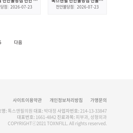
 천안불당점 천안 피
톡스앤필 천안불당점 신불당
부과, 피부관리
피부과, 피부관리
불당점
2026-07-23
천안불당점
2026-07-23
5
다음
사이트이용약관
개인정보처리방침
가맹문의
명:
톡스앤필의원
대표:
박대정
사업자번호:
214-13-33847
대표번호:
1661-4842
진료과목:
피부과, 성형외과
COPYRIGHTⓒ2021 TOXNFILL. All rights reserved.