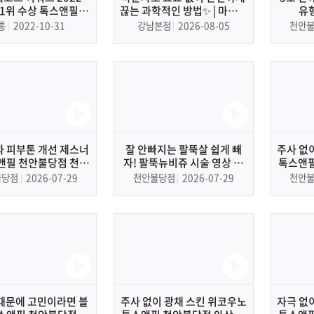
 1위 수상 톡스앤필 |
끊는 과학적인 방법✨ | 마운자
유
lden Record Award
로, 비만치료제, 다이어트, 체
통
2022-10-31
강남본점
2026-08-05
천안
ccelerated Growth
중감량
ard APAC 1st
 피부톤 개선 제스너
잘 안빠지는 팔뚝살 쉽게 빼
주사 없
앤필 천안불당점 천안
자! 팔뚝뉴비쥬 시술 영상 톡
톡스앤필
부과, 피부관리
스앤필 천안불당점 아산 피부
불당점
2026-07-29
천안불당점
2026-07-29
천안
과, 비만
때문에 고민이라면 블
주사 없이 광채 스킨 위코우노
자극 없