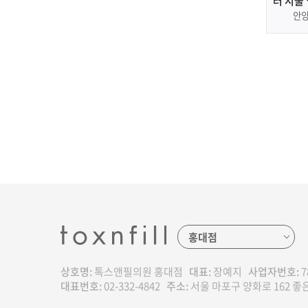
러 시술
산
안
상호명:
톡스앤필의원 홍대점
대표:
장예지
사업자번호:
7
대표번호:
02-332-4842
주소:
서울 마포구 양화로 162 좋