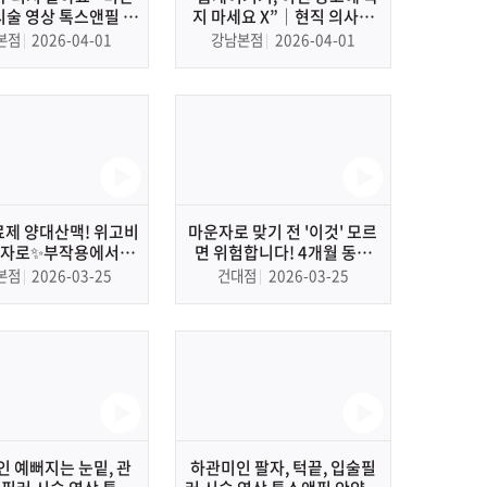
시술 영상 톡스앤필 강
지 마세요 X”│현직 의사가
강남 피부과, 보톡스
말하는 홈디바이스 똑똑하게
본점
2026-04-01
강남본점
2026-04-01
선택하는 방법
료제 양대산맥! 위고비
마운자로 맞기 전 '이것' 모르
마운자로✨부작용에서부
면 위험합니다! 4개월 동안
까지 전격 비교해 봤습
10kg 뺀 의사가 알려주는 효
본점
2026-03-25
건대점
2026-03-25
니다.
과, 부작용, 요요 안 오는 법 총
정리!
 예뻐지는 눈밑, 관
하관미인 팔자, 턱끝, 입술필