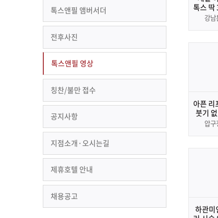
톡스 딱
톡스앤필 앰버서더
보톡스 
강남
추천하는
안 되는
전후사진
톡스앤필 영상
칭찬/불만 접수
아픈 리
붓기 없
공지사항
압구
지점소개·오시는길
제휴호텔 안내
채용공고
하관미인