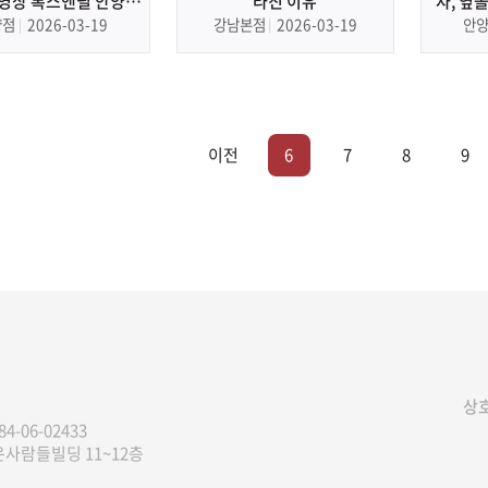
 영상 톡스앤필 안양점
라진 이유
자, 옆
본 피부과, 필러
앤필 안
양점
2026-03-19
강남본점
2026-03-19
안
이전
6
7
8
9
상호
84-06-02433
은사람들빌딩 11~12층