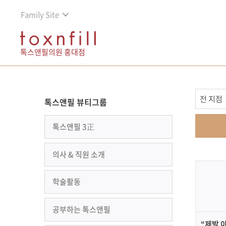
Family Site
톡스앤필의원 홍대점
톡스앤필 뷰티그룹
톡스앤필 3正
의사 & 직원 소개
학술활동
공부하는 톡스앤필
“제발 