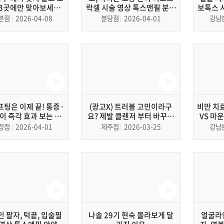
 3곳에만 맞아보세요”
락셀 시술 영상 톡스앤필 분당
보톡스 
효과, 보톡스 부작용,
점 분당 피부과, 피부관리
남본점 
본점
2026-04-08
분당점
2026-04-01
강남
 부위, 절대 맞으면
 곳까지 딱 알려드리겠
습니다.
프팅은 이제 끝! 통증·
(광고X) 트러블 고민이라구
비만 치
이 즉각 효과 보는 온
요? 제발 클렌저 부터 바꾸세
VS 
다의 비밀
요｜클렌징폼추천, 클렌징폼,
터 효과
정점
2026-04-01
제주점
2026-03-25
강남
세안법, 약산성, 약알칼리성
 팔자, 턱끝, 입술필
나솔 29기 현숙 몰라보게 달
얼굴라인