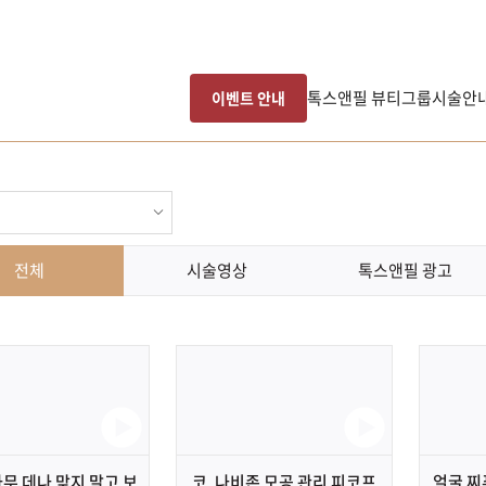
톡스앤필 뷰티그룹
시술안
이벤트 안내
전체
시술영상
톡스앤필 광고
아무 데나 맞지 말고 보
코, 나비존 모공 관리 피코프
얼굴 찌