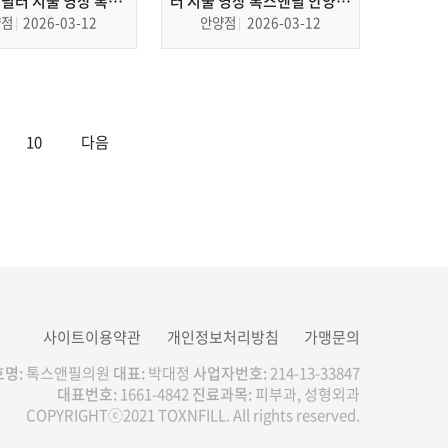
볼필러 시술 영상 톡스
러 시술 영상 톡스앤필 안양점
양점 안양 피부과, 필
산본 피부과, 필러
양점
2026-03-12
안양점
2026-03-12
러
10
다음
사이트이용약관
개인정보처리방침
가맹문의
명:
톡스앤필의원
대표:
박대정
사업자번호:
214-13-33847
대표번호:
1661-4842
진료과목:
피부과, 성형외과
COPYRIGHTⓒ2021 TOXNFILL. All rights reserved.