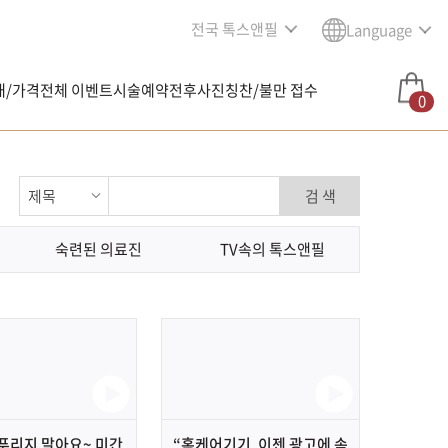
전국 톡스앤필
Language
내/가격
전체 이벤트
시술예약
전후사진
칭찬/불만 접수
0
검 색
숙련된 의료진
TV속의 톡스앤필
푸리지 말아요~ 미간
“홈케어기기, 이젠 광고에 속