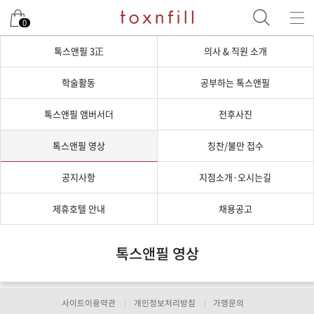
0
톡스앤필 3正
의사 & 직원 소개
학술활동
공부하는 톡스앤필
톡스앤필 앰버서더
전후사진
톡스앤필 영상
칭찬/불만 접수
공지사항
지점소개·오시는길
제휴호텔 안내
채용공고
톡스앤필 영상
사이트이용약관
개인정보처리방침
가맹문의