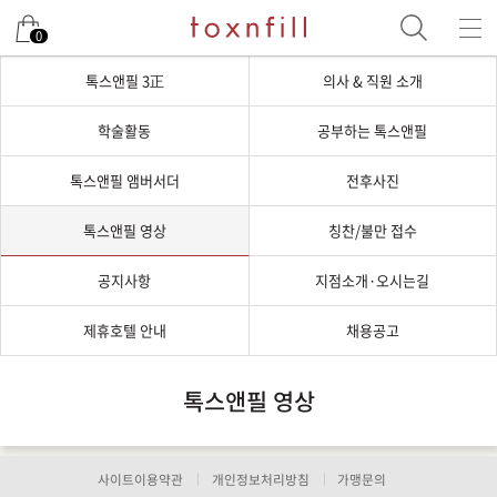
0
톡스앤필 3正
의사 & 직원 소개
학술활동
공부하는 톡스앤필
톡스앤필 앰버서더
전후사진
톡스앤필 영상
칭찬/불만 접수
공지사항
지점소개·오시는길
제휴호텔 안내
채용공고
톡스앤필 영상
사이트이용약관
개인정보처리방침
가맹문의