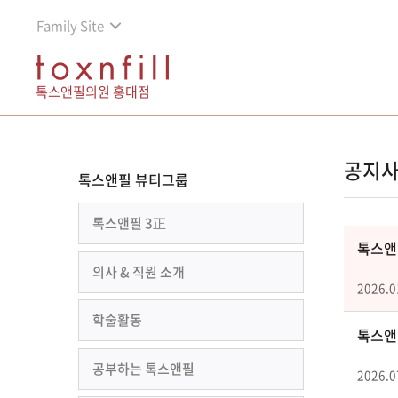
Family Site
톡스앤필의원 홍대점
공지
톡스앤필 뷰티그룹
톡스앤필 3正
톡스앤필
의사 & 직원 소개
2026.0
학술활동
톡스앤필
공부하는 톡스앤필
2026.0