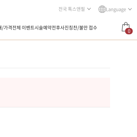
전국 톡스앤필
Language
내/가격
전체 이벤트
시술예약
전후사진
칭찬/불만 접수
0