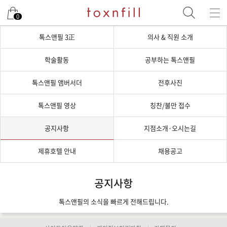
0
톡스앤필 3正
의사 & 직원 소개
학술활동
공부하는 톡스앤필
톡스앤필 앰버서더
전후사진
톡스앤필 영상
칭찬/불만 접수
공지사항
지점소개·오시는길
제휴호텔 안내
채용공고
공지사항
톡스앤필의 소식을 빠르게 전해드립니다.