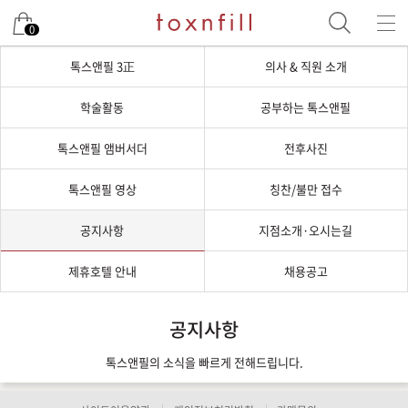
0
톡스앤필 3正
의사 & 직원 소개
학술활동
공부하는 톡스앤필
톡스앤필 앰버서더
전후사진
톡스앤필 영상
칭찬/불만 접수
공지사항
지점소개·오시는길
제휴호텔 안내
채용공고
공지사항
톡스앤필의 소식을 빠르게 전해드립니다.