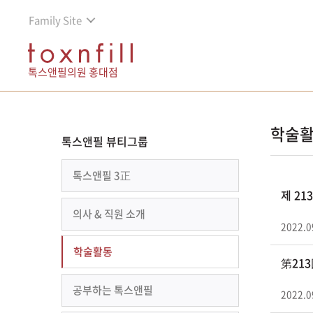
Family Site
톡스앤필의원 홍대점
학술
톡스앤필 뷰티그룹
톡스앤필 3正
제 2
의사 & 직원 소개
2022.0
학술활동
第21
공부하는 톡스앤필
2022.0