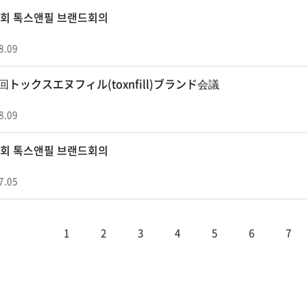
12회 톡스앤필 브랜드회의
8.09
2回トックスエヌフィル(toxnfill)ブランド会議
8.09
11회 톡스앤필 브랜드회의
7.05
1
2
3
4
5
6
7