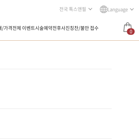
전국 톡스앤필
Language
내/가격
전체 이벤트
시술예약
전후사진
칭찬/불만 접수
0