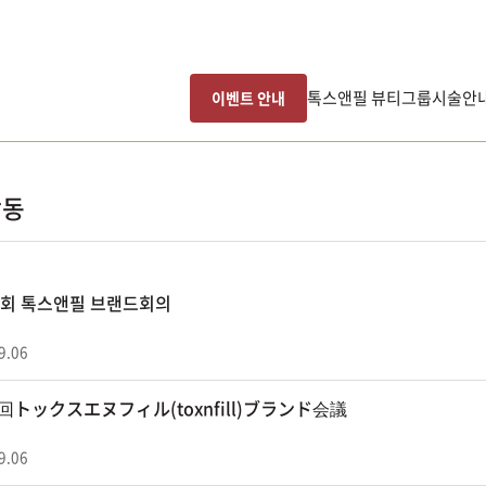
톡스앤필 뷰티그룹
시술안
이벤트 안내
활동
13회 톡스앤필 브랜드회의
9.06
3回トックスエヌフィル(toxnfill)ブランド会議
9.06