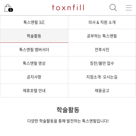
0
톡스앤필 3正
의사 & 직원 소개
학술활동
공부하는 톡스앤필
톡스앤필 앰버서더
전후사진
톡스앤필 영상
칭찬/불만 접수
공지사항
지점소개·오시는길
제휴호텔 안내
채용공고
학술활동
다양한 학술활동을 통해 발전하는 톡스앤필입니다!