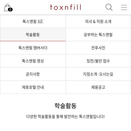
0
톡스앤필 3正
의사 & 직원 소개
학술활동
공부하는 톡스앤필
톡스앤필 앰버서더
전후사진
톡스앤필 영상
칭찬/불만 접수
공지사항
지점소개·오시는길
제휴호텔 안내
채용공고
학술활동
다양한 학술활동을 통해 발전하는 톡스앤필입니다!